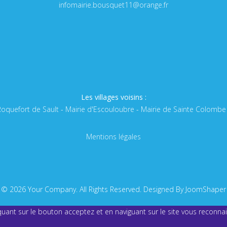
infomairie.bousquet11@orange.fr
Les villages voisins :
Roquefort de Sault
-
Mairie d'Escouloubre
-
Mairie de Sainte Colombe
Mentions légales
© 2026 Your Company. All Rights Reserved. Designed By JoomShaper
quant sur le bouton acceptez et en naviguant sur le site vous reconnai