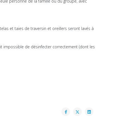
e seule personne de la famille ou du groupe, avec
as et taies de traversin et oreillers seront lavés à
tait impossible de désinfecter correctement (dont les