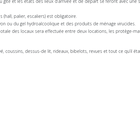
du gîte et les états des lieux d’arrivée et de départ se feront avec un
ll, palier, escaliers) est obligatoire.
n ou du gel hydroalcoolique et des produits de ménage virucides.
tale des locaux sera effectuée entre deux locations, les protège-matel
 coussins, dessus-de lit, rideaux, bibelots, revues et tout ce qu’il é