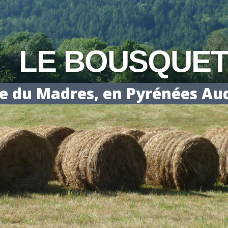
LE BOUSQUE
ge du Madres, en Pyrénées Au