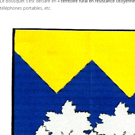
Le Bousquet s’est déclaré en
« territoire rural en résistance citoyenn
téléphones portables, etc.