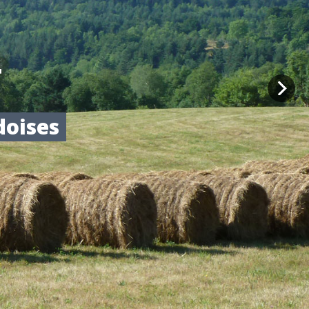
T
doises