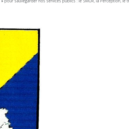
e »
pour sauvegarder nos services publics : le SMUR, la Perception, le tr